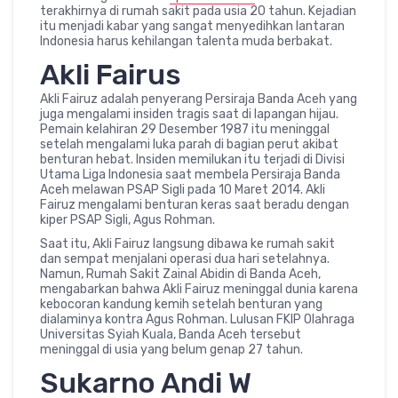
terakhirnya di rumah sakit pada usia 20 tahun. Kejadian
itu menjadi kabar yang sangat menyedihkan lantaran
Indonesia harus kehilangan talenta muda berbakat.
Akli Fairus
Akli Fairuz adalah penyerang Persiraja Banda Aceh yang
juga mengalami insiden tragis saat di lapangan hijau.
Pemain kelahiran 29 Desember 1987 itu meninggal
setelah mengalami luka parah di bagian perut akibat
benturan hebat. Insiden memilukan itu terjadi di Divisi
Utama Liga Indonesia saat membela Persiraja Banda
Aceh melawan PSAP Sigli pada 10 Maret 2014. Akli
Fairuz mengalami benturan keras saat beradu dengan
kiper PSAP Sigli, Agus Rohman.
Saat itu, Akli Fairuz langsung dibawa ke rumah sakit
dan sempat menjalani operasi dua hari setelahnya.
Namun, Rumah Sakit Zainal Abidin di Banda Aceh,
mengabarkan bahwa Akli Fairuz meninggal dunia karena
kebocoran kandung kemih setelah benturan yang
dialaminya kontra Agus Rohman. Lulusan FKIP Olahraga
Universitas Syiah Kuala, Banda Aceh tersebut
meninggal di usia yang belum genap 27 tahun.
Sukarno Andi W