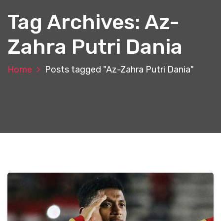
t
Tag Archives: Az-
Zahra Putri Dania
Home
Posts tagged "Az-Zahra Putri Dania"