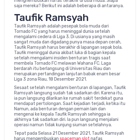
menghembuskan nafas terakhir di usia muda. Siapa
saja mereka? Berikut ini adalah beberapa di antaranya.
Taufik Ramsyah
Taufik Ramsyah adalah pesepak bola muda dari
Tornado FC yang harus meninggal dunia setelah
mengalami cedera di Liga 3. Di usianya yang masih
sangat muda dan digadang punya masa depan cerah,
Taufik Ramsyah harus berakhir di lapangan sepak bola.
Taufik meninggal dunia akibat luka di bagian kepala
setelah mengalami insiden benturan tragis saat
membela Tornado FC melawan Wahana FC. Laga
berdarah itu berlangsung di Universitas Riau dan
merupakan pertandingan lanjutan babak enam besar
Liga 3 zona Riau, 18 Desember 2021.
Sesaat setelah mengalami benturan di lapangan, Taufik
Ramsyah langsung sudah tak sadarkan diri. Karena itu,
ia pun langsung dilarikan ke rumah sakit terdekat guna
mendapat pertolongan. Saat kejadian terjadi, ketika itu
Namun, ada benturan dengan pemain lain dan
mengenai ke kepala Taufik Ramsyah sehingga ia
akhirnya tak sadarkan diri. Ia pun langsung menjalani
operasi namun tidak kunjung siuman setelahnya.
Tepat pada Selasa 21 Desember 2021, Taufik Ramsyah
harus mengembuskan
spaceman slot
nafas