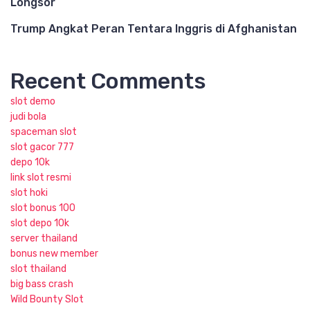
Longsor
Trump Angkat Peran Tentara Inggris di Afghanistan
Recent Comments
slot demo
judi bola
spaceman slot
slot gacor 777
depo 10k
link slot resmi
slot hoki
slot bonus 100
slot depo 10k
server thailand
bonus new member
slot thailand
big bass crash
Wild Bounty Slot