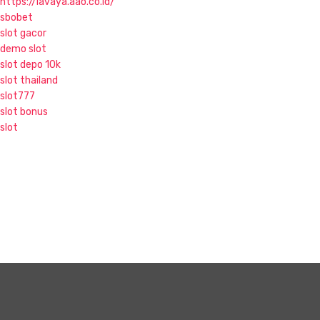
https://lavaya.aao.co.id/
sbobet
slot gacor
demo slot
slot depo 10k
slot thailand
slot777
slot bonus
slot
S
k
i
p
t
o
c
o
n
t
e
n