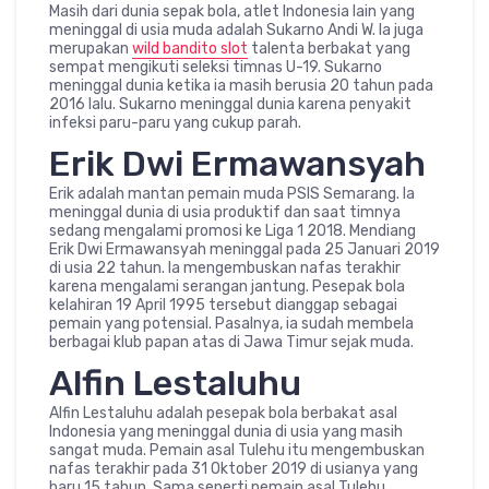
Masih dari dunia sepak bola, atlet Indonesia lain yang
meninggal di usia muda adalah Sukarno Andi W. Ia juga
merupakan
wild bandito slot
talenta berbakat yang
sempat mengikuti seleksi timnas U-19. Sukarno
meninggal dunia ketika ia masih berusia 20 tahun pada
2016 lalu. Sukarno meninggal dunia karena penyakit
infeksi paru-paru yang cukup parah.
Erik Dwi Ermawansyah
Erik adalah mantan pemain muda PSIS Semarang. Ia
meninggal dunia di usia produktif dan saat timnya
sedang mengalami promosi ke Liga 1 2018. Mendiang
Erik Dwi Ermawansyah meninggal pada 25 Januari 2019
di usia 22 tahun. Ia mengembuskan nafas terakhir
karena mengalami serangan jantung. Pesepak bola
kelahiran 19 April 1995 tersebut dianggap sebagai
pemain yang potensial. Pasalnya, ia sudah membela
berbagai klub papan atas di Jawa Timur sejak muda.
Alfin Lestaluhu
Alfin Lestaluhu adalah pesepak bola berbakat asal
Indonesia yang meninggal dunia di usia yang masih
sangat muda. Pemain asal Tulehu itu mengembuskan
nafas terakhir pada 31 Oktober 2019 di usianya yang
baru 15 tahun. Sama seperti pemain asal Tulehu