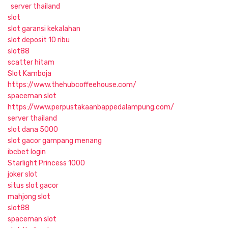
server thailand
slot
slot garansi kekalahan
slot deposit 10 ribu
slot88
scatter hitam
Slot Kamboja
https://www.thehubcoffeehouse.com/
spaceman slot
https://www.perpustakaanbappedalampung.com/
server thailand
slot dana 5000
slot gacor gampang menang
ibcbet login
Starlight Princess 1000
joker slot
situs slot gacor
mahjong slot
slot88
spaceman slot