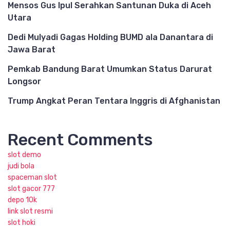
Mensos Gus Ipul Serahkan Santunan Duka di Aceh
Utara
Dedi Mulyadi Gagas Holding BUMD ala Danantara di
Jawa Barat
Pemkab Bandung Barat Umumkan Status Darurat
Longsor
Trump Angkat Peran Tentara Inggris di Afghanistan
Recent Comments
slot demo
judi bola
spaceman slot
slot gacor 777
depo 10k
link slot resmi
slot hoki