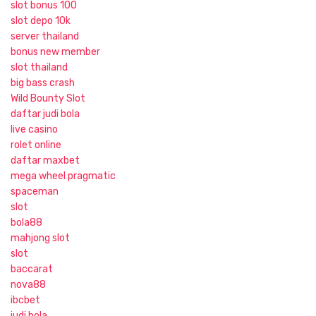
slot bonus 100
slot depo 10k
server thailand
bonus new member
slot thailand
big bass crash
Wild Bounty Slot
daftar judi bola
live casino
rolet online
daftar maxbet
mega wheel pragmatic
spaceman
slot
bola88
mahjong slot
slot
baccarat
nova88
ibcbet
judi bola