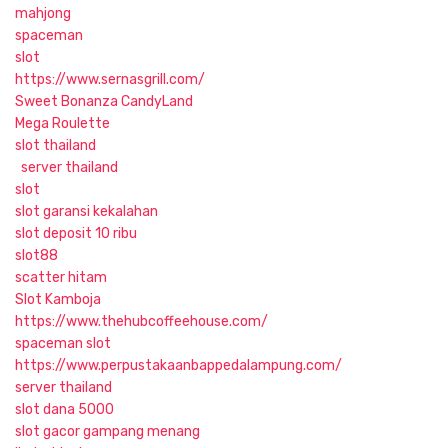
mahjong
spaceman
slot
https://www.sernasgrill.com/
Sweet Bonanza CandyLand
Mega Roulette
slot thailand
server thailand
slot
slot garansi kekalahan
slot deposit 10 ribu
slot88
scatter hitam
Slot Kamboja
https://www.thehubcoffeehouse.com/
spaceman slot
https://www.perpustakaanbappedalampung.com/
server thailand
slot dana 5000
slot gacor gampang menang