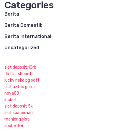
Categories
Berita
Berita Domestik
Berita International
Uncategorized
slot deposit 10rb
daftar sbobet
lucky neko pg soft
slot aztec gems
nova88
ibcbet
slot deposit 5k
slot spaceman
mahjong slot
sbobet88