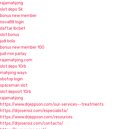
rajamahjong
slot depo 5k
bonus new member
nova88 login
daftar ibcbet
slot bonus
judi bola
bonus new member 100
judi mix parlay
rajamahjong.com
slot depo 10rb
mahjong ways
sbotop login
spaceman slot
slot deposit 10rb
rajamahjong
https://www.drjeppson.com/our-services--treatments
https://drjoseroiz.com/especialista/
https://www.drjeppson.com/resources
https://drjoseroiz.com/contacto/