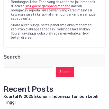
Bendungan Tabo-Tabo yang dekat poros jalur menarik
dijadikan
slot gacor gampang menang
daerah
mengayuh sepeda. Wisatawan yang kerap melintasi
kawasan wisata kerap kali mempunyai kendaraan juga
sepeda ontel.
Suara aliran sungai serta panorama akan menemani
kegiatan olahraga sepeda ini. Sehingga laksanakan
liburan sekaligus coba olahraga menyebabkan lebih
betah di area.
Search
Search
Recent Posts
Kuartal IV 2025 Ekonomi Indonesia Tumbuh Lebih
Tinggi