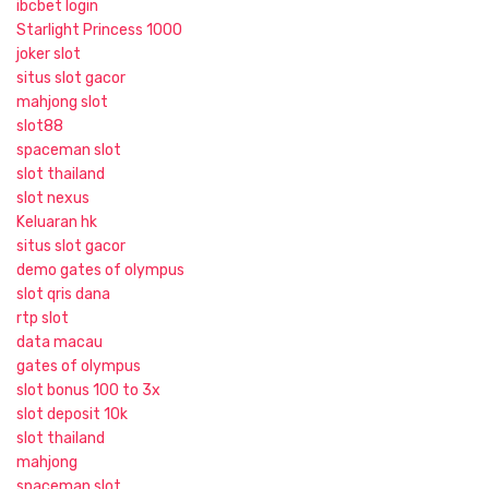
ibcbet login
Starlight Princess 1000
joker slot
situs slot gacor
mahjong slot
slot88
spaceman slot
slot thailand
slot nexus
Keluaran hk
situs slot gacor
demo gates of olympus
slot qris dana
rtp slot
data macau
gates of olympus
slot bonus 100 to 3x
slot deposit 10k
slot thailand
mahjong
spaceman slot