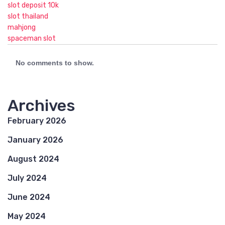
slot deposit 10k
slot thailand
mahjong
spaceman slot
No comments to show.
Archives
February 2026
January 2026
August 2024
July 2024
June 2024
May 2024