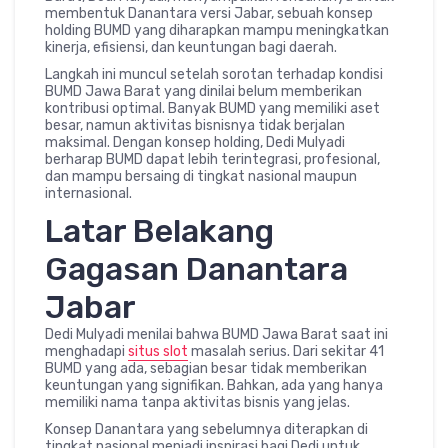
membentuk Danantara versi Jabar, sebuah konsep
holding BUMD yang diharapkan mampu meningkatkan
kinerja, efisiensi, dan keuntungan bagi daerah.
Langkah ini muncul setelah sorotan terhadap kondisi
BUMD Jawa Barat yang dinilai belum memberikan
kontribusi optimal. Banyak BUMD yang memiliki aset
besar, namun aktivitas bisnisnya tidak berjalan
maksimal. Dengan konsep holding, Dedi Mulyadi
berharap BUMD dapat lebih terintegrasi, profesional,
dan mampu bersaing di tingkat nasional maupun
internasional.
Latar Belakang
Gagasan Danantara
Jabar
Dedi Mulyadi menilai bahwa BUMD Jawa Barat saat ini
menghadapi
situs slot
masalah serius. Dari sekitar 41
BUMD yang ada, sebagian besar tidak memberikan
keuntungan yang signifikan. Bahkan, ada yang hanya
memiliki nama tanpa aktivitas bisnis yang jelas.
Konsep Danantara yang sebelumnya diterapkan di
tingkat nasional menjadi inspirasi bagi Dedi untuk