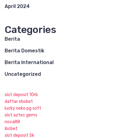
April 2024
Categories
Berita
Berita Domestik
Berita International
Uncategorized
slot deposit 10rb
daftar sbobet
lucky neko pg soft
slot aztec gems
nova88
ibcbet
slot deposit 5k