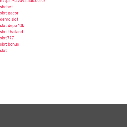
https://lavaya.aao.co.id/
sbobet
slot gacor
demo slot
slot depo 10k
slot thailand
slot777
slot bonus
slot
S
k
i
p
t
o
c
o
n
t
e
n