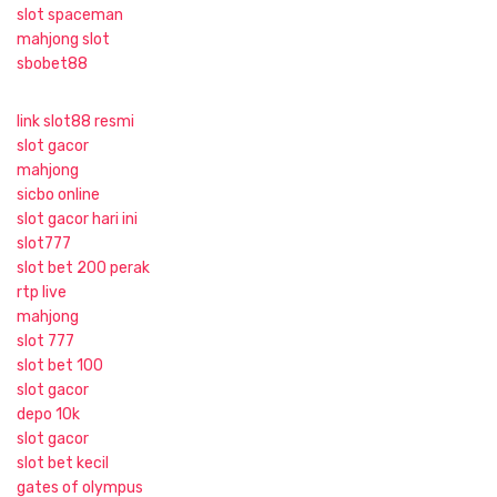
slot spaceman
mahjong slot
sbobet88
link slot88 resmi
slot gacor
mahjong
sicbo online
slot gacor hari ini
slot777
slot bet 200 perak
rtp live
mahjong
slot 777
slot bet 100
slot gacor
depo 10k
slot gacor
slot bet kecil
gates of olympus