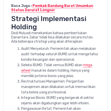
Baca Juga :
Pemkab Bandung Barat Umumkan
Status Darurat Longsor
Strategi Implementasi
Holding
Dedi Mulyadi menekankan bahwa pembentukan
Danantara Jabar tidak bisa dilakukan secara instan.
Ada beberapa strategi yang akan diterapkan:
Audit Menyeluruh: Pemerintah akan melakukan
audit terhadap seluruh BUMD untuk mengetahui
kondisi keuangan dan operasional.
Seleksi BUMD: Tidak semua BUMD akan
mega
wheel
masuk ke dalam holding. Hanya yang
memiliki potensi bisnis yang jelas.
Restrukturisasi Manajemen: Pergantian
manajemen akan dilakukan untuk memastikan
tata kelola yang profesional.
Integrasi Bisnis: BUMD yang bergerak di sektor
sejenis akan digabungkan agar lebih efisien.
Pengawasan Ketat: Pemerintah akan