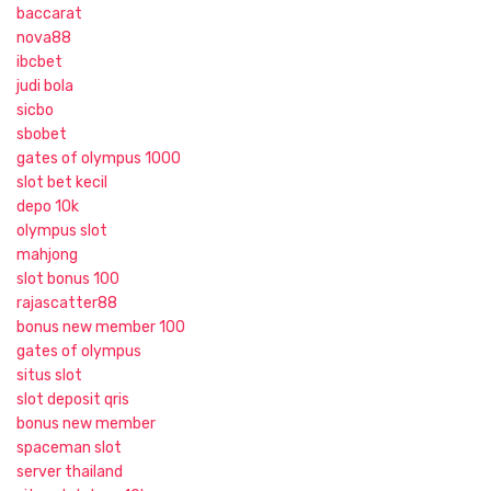
baccarat
nova88
ibcbet
judi bola
sicbo
sbobet
gates of olympus 1000
slot bet kecil
depo 10k
olympus slot
mahjong
slot bonus 100
rajascatter88
bonus new member 100
gates of olympus
situs slot
slot deposit qris
bonus new member
spaceman slot
server thailand