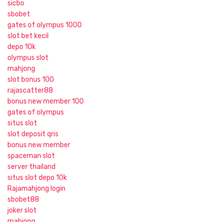
sicbo
sbobet
gates of olympus 1000
slot bet kecil
depo 10k
olympus slot
mahjong
slot bonus 100
rajascatter88
bonus new member 100
gates of olympus
situs slot
slot deposit qris
bonus new member
spaceman slot
server thailand
situs slot depo 10k
Rajamahjong login
sbobet88
joker slot
mahjong