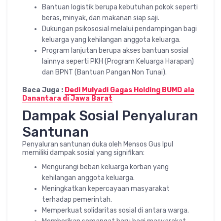
Bantuan logistik berupa kebutuhan pokok seperti
beras, minyak, dan makanan siap saji.
Dukungan psikososial melalui pendampingan bagi
keluarga yang kehilangan anggota keluarga.
Program lanjutan berupa akses bantuan sosial
lainnya seperti PKH (Program Keluarga Harapan)
dan BPNT (Bantuan Pangan Non Tunai).
Baca Juga :
Dedi Mulyadi Gagas Holding BUMD ala
Danantara di Jawa Barat
Dampak Sosial Penyaluran
Santunan
Penyaluran santunan duka oleh Mensos Gus Ipul
memiliki dampak sosial yang signifikan:
Mengurangi beban keluarga korban yang
kehilangan anggota keluarga.
Meningkatkan kepercayaan masyarakat
terhadap pemerintah.
Memperkuat solidaritas sosial di antara warga.