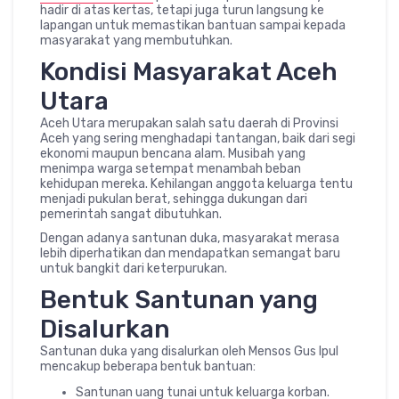
hadir di atas kertas, tetapi juga turun langsung ke
lapangan untuk memastikan bantuan sampai kepada
masyarakat yang membutuhkan.
Kondisi Masyarakat Aceh
Utara
Aceh Utara merupakan salah satu daerah di Provinsi
Aceh yang sering menghadapi tantangan, baik dari segi
ekonomi maupun bencana alam. Musibah yang
menimpa warga setempat menambah beban
kehidupan mereka. Kehilangan anggota keluarga tentu
menjadi pukulan berat, sehingga dukungan dari
pemerintah sangat dibutuhkan.
Dengan adanya santunan duka, masyarakat merasa
lebih diperhatikan dan mendapatkan semangat baru
untuk bangkit dari keterpurukan.
Bentuk Santunan yang
Disalurkan
Santunan duka yang disalurkan oleh Mensos Gus Ipul
mencakup beberapa bentuk bantuan:
Santunan uang tunai untuk keluarga korban.