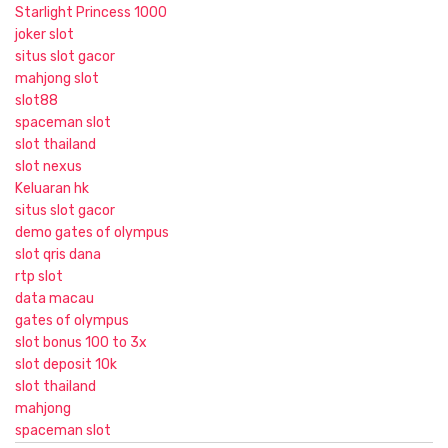
Starlight Princess 1000
joker slot
situs slot gacor
mahjong slot
slot88
spaceman slot
slot thailand
slot nexus
Keluaran hk
situs slot gacor
demo gates of olympus
slot qris dana
rtp slot
data macau
gates of olympus
slot bonus 100 to 3x
slot deposit 10k
slot thailand
mahjong
spaceman slot