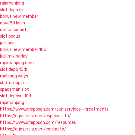
rajamahjong
slot depo 5k
bonus new member
nova88 login
daftar ibcbet
slot bonus
judi bola
bonus new member 100
judi mix parlay
rajamahjong.com
slot depo 10rb
mahjong ways
sbotop login
spaceman slot
slot deposit 10rb
rajamahjong
https://www.drjeppson.com/our-services--treatments
https://drjoseroiz.com/especialista/
https://www.drjeppson.com/resources
https://drjoseroiz.com/contacto/