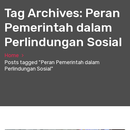
t
Tag Archives: Peran
Pemerintah dalam
Perlindungan Sosial
Home
Posts tagged "Peran Pemerintah dalam
Perlindungan Sosial"