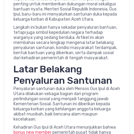
penting untuk memberikan dukungan moral sekaligus
bantuan nyata. Menteri Sosial Republik Indonesia, Gus
Ipul, baru-baru ini menyalurkan santunan duka kepada
keluarga korban di Kabupaten Aceh Utara.
Langkah ini bukan hanya sekadar penyaluran bantuan,
tetapi juga simbol kepedulian negara terhadap
warganya yang sedang berduka. Artikel ini akan
membahas secara lengkap mengenai latar belakang
penyaluran santunan, kondisi masyarakat terdampak,
bentuk bantuan yang diberikan, serta dampak sosial
dari kehadiran pemerintah di tengah masyarakat.
Latar Belakang
Penyaluran Santunan
Penyaluran santunan duka oleh Mensos Gus Ipul di Aceh
Utara dilakukan sebagai bagian dari program
perlindungan sosial yang menjadi tanggung jawab
Kementerian Sosial. Santunan ini diberikan kepada
keluarga korban yang kehilangan anggota keluarga
akibat musibah, baik bencana alam maupun
kecelakaan.
Kehadiran Gus Ipul di Aceh Utara menunjukkan bahwa
bonus new member
pemerintah pusat tidak hanya