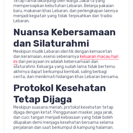
tetap ramai dikunjungi oleh warga Jakarta yang
mempersiapkan kebutuhan Lebaran. Belanja pakaian
baru, makanan khas Lebaran, dan perlengkapan lainnya
menjadi kegiatan yang tidak terpisahkan dari tradisi
Lebaran.
Nuansa Kebersamaan
dan Silaturahmi
Meskipun mudik Lebaran identik dengan kemacetan
dan keramaian, esensi sebenarnya
keluaran macau hari
ini
dari perayaan ini adalah kebersamaan dan
silaturahmi. Keluarga yang sudah lama tidak bertemu
akhirnya dapat berkumpul kembali, saling berbagi
cerita, dan menikmati hidangan khas Lebaran bersama.
Protokol Kesehatan
Tetap Dijaga
Meskipun suasana meriah, protokol kesehatan tetap
dijaga dengan ketat. Penggunaan masker, jaga jarak,
dan cuci tangan menjadi kebiasaan yang tidak boleh
dilupakan demi menjaga kesehatan bersama selama
perjalanan dan saat berkumpul di kampung halaman.