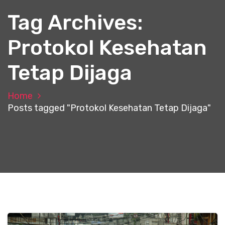
t
Tag Archives:
Protokol Kesehatan
Tetap Dijaga
Home
Posts tagged "Protokol Kesehatan Tetap Dijaga"