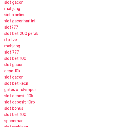
slot gacor
mahjong
sicbo online
slot gacor hari ini
slot777
slot bet 200 perak
rtp live
mahjong
slot 777
slot bet 100
slot gacor
depo 10k
slot gacor
slot bet kecil
gates of olympus
slot deposit 10k
slot deposit 10rb
slot bonus
slot bet 100
spaceman