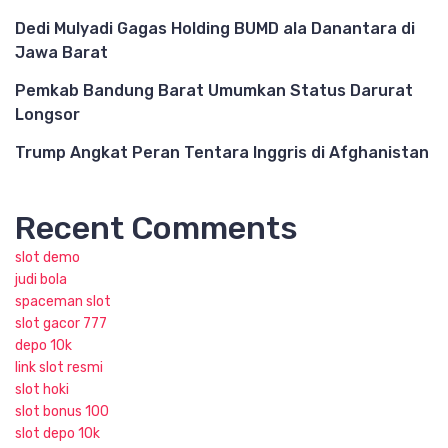
Dedi Mulyadi Gagas Holding BUMD ala Danantara di
Jawa Barat
Pemkab Bandung Barat Umumkan Status Darurat
Longsor
Trump Angkat Peran Tentara Inggris di Afghanistan
Recent Comments
slot demo
judi bola
spaceman slot
slot gacor 777
depo 10k
link slot resmi
slot hoki
slot bonus 100
slot depo 10k