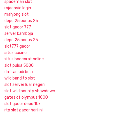
spaceman slot
rajacovid login
mahjong slot
depo 25 bonus 25
slot gacor 777
server kamboja
depo 25 bonus 25
slot777 gacor
situs casino
situs baccarat online
slot pulsa 5000
daftar judi bola
wild bandito slot
slot server luar negeri
slot wild bounty showdown
gates of olympus 1000
slot gacor depo 10k
rtp slot gacor hari ini