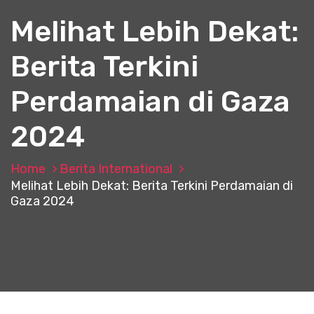
t
Melihat Lebih Dekat:
Berita Terkini
Perdamaian di Gaza
2024
Home
Berita International
Melihat Lebih Dekat: Berita Terkini Perdamaian di
Gaza 2024