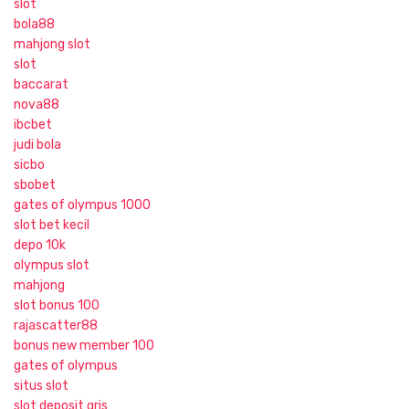
slot
bola88
mahjong slot
slot
baccarat
nova88
ibcbet
judi bola
sicbo
sbobet
gates of olympus 1000
slot bet kecil
depo 10k
olympus slot
mahjong
slot bonus 100
rajascatter88
bonus new member 100
gates of olympus
situs slot
slot deposit qris