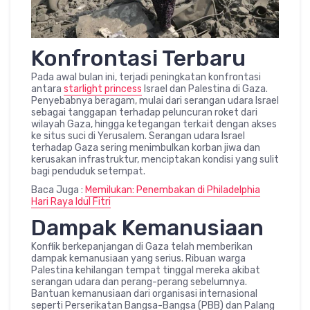
Konfrontasi Terbaru
Pada awal bulan ini, terjadi peningkatan konfrontasi
antara
starlight princess
Israel dan Palestina di Gaza.
Penyebabnya beragam, mulai dari serangan udara Israel
sebagai tanggapan terhadap peluncuran roket dari
wilayah Gaza, hingga ketegangan terkait dengan akses
ke situs suci di Yerusalem. Serangan udara Israel
terhadap Gaza sering menimbulkan korban jiwa dan
kerusakan infrastruktur, menciptakan kondisi yang sulit
bagi penduduk setempat.
Baca Juga :
Memilukan: Penembakan di Philadelphia
Hari Raya Idul Fitri
Dampak Kemanusiaan
Konflik berkepanjangan di Gaza telah memberikan
dampak kemanusiaan yang serius. Ribuan warga
Palestina kehilangan tempat tinggal mereka akibat
serangan udara dan perang-perang sebelumnya.
Bantuan kemanusiaan dari organisasi internasional
seperti Perserikatan Bangsa-Bangsa (PBB) dan Palang