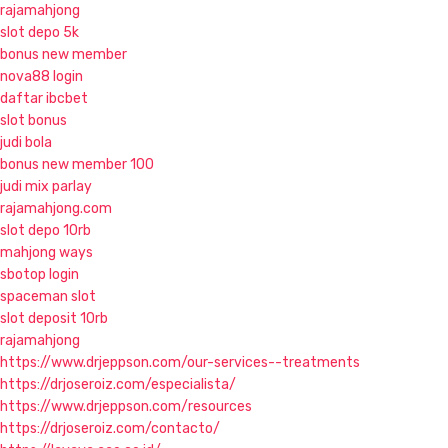
rajamahjong
slot depo 5k
bonus new member
nova88 login
daftar ibcbet
slot bonus
judi bola
bonus new member 100
judi mix parlay
rajamahjong.com
slot depo 10rb
mahjong ways
sbotop login
spaceman slot
slot deposit 10rb
rajamahjong
https://www.drjeppson.com/our-services--treatments
https://drjoseroiz.com/especialista/
https://www.drjeppson.com/resources
https://drjoseroiz.com/contacto/