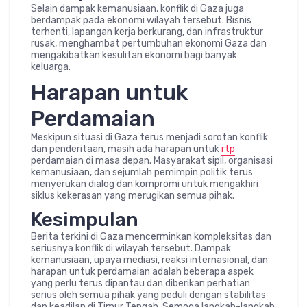
Selain dampak kemanusiaan, konflik di Gaza juga
berdampak pada ekonomi wilayah tersebut. Bisnis
terhenti, lapangan kerja berkurang, dan infrastruktur
rusak, menghambat pertumbuhan ekonomi Gaza dan
mengakibatkan kesulitan ekonomi bagi banyak
keluarga.
Harapan untuk
Perdamaian
Meskipun situasi di Gaza terus menjadi sorotan konflik
dan penderitaan, masih ada harapan untuk
rtp
perdamaian di masa depan. Masyarakat sipil, organisasi
kemanusiaan, dan sejumlah pemimpin politik terus
menyerukan dialog dan kompromi untuk mengakhiri
siklus kekerasan yang merugikan semua pihak.
Kesimpulan
Berita terkini di Gaza mencerminkan kompleksitas dan
seriusnya konflik di wilayah tersebut. Dampak
kemanusiaan, upaya mediasi, reaksi internasional, dan
harapan untuk perdamaian adalah beberapa aspek
yang perlu terus dipantau dan diberikan perhatian
serius oleh semua pihak yang peduli dengan stabilitas
dan keadilan di Timur Tengah. Semoga langkah-langkah