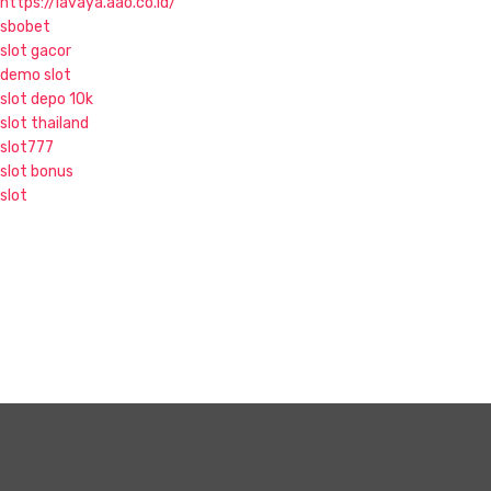
https://lavaya.aao.co.id/
sbobet
slot gacor
demo slot
slot depo 10k
slot thailand
slot777
slot bonus
slot
S
k
i
p
t
o
c
o
n
t
e
n