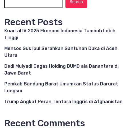
Search
Recent Posts
Kuartal IV 2025 Ekonomi Indonesia Tumbuh Lebih
Tinggi
Mensos Gus Ipul Serahkan Santunan Duka di Aceh
Utara
Dedi Mulyadi Gagas Holding BUMD ala Danantara di
Jawa Barat
Pemkab Bandung Barat Umumkan Status Darurat
Longsor
Trump Angkat Peran Tentara Inggris di Afghanistan
Recent Comments