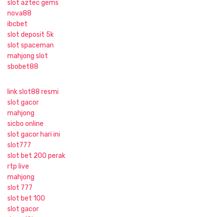
slot aztec gems
nova88
ibcbet
slot deposit 5k
slot spaceman
mahjong slot
sbobet88
link slot88 resmi
slot gacor
mahjong
sicbo online
slot gacor hari ini
slot777
slot bet 200 perak
rtp live
mahjong
slot 777
slot bet 100
slot gacor