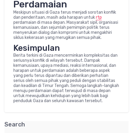
Perdamaian
Meskipun situasi di Gaza terus menjadi sorotan konflik
dan penderitaan, masih ada harapan untuk
rtp
perdamaian di masa depan. Masyarakat sipil, organisasi
kemanusiaan, dan sejumlah pemimpin politik terus
menyerukan dialog dan kompromi untuk mengakhiri
siklus kekerasan yang merugikan semua pihak.
Kesimpulan
Berita terkini di Gaza mencerminkan kompleksitas dan
seriusnya konflik di wilayah tersebut. Dampak
kemanusiaan, upaya mediasi, reaksi internasional, dan
harapan untuk perdamaian adalah beberapa aspek
yang perlu terus dipantau dan diberikan perhatian
serius oleh semua pihak yang peduli dengan stabilitas
dan keadilan di Timur Tengah. Semoga langkah-langkah
menuju perdamaian dapat terwujud di masa depan
untuk mewujudkan kehidupan yang lebih baik bagi
penduduk Gaza dan seluruh kawasan tersebut.
Search