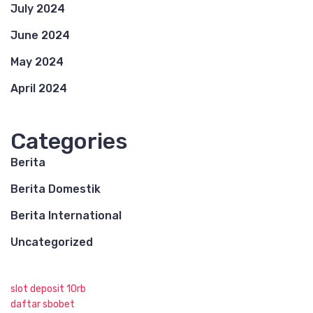
July 2024
June 2024
May 2024
April 2024
Categories
Berita
Berita Domestik
Berita International
Uncategorized
slot deposit 10rb
daftar sbobet