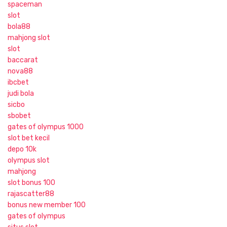
spaceman
slot
bola88
mahjong slot
slot
baccarat
nova88
ibcbet
judi bola
sicbo
sbobet
gates of olympus 1000
slot bet kecil
depo 10k
olympus slot
mahjong
slot bonus 100
rajascatter88
bonus new member 100
gates of olympus