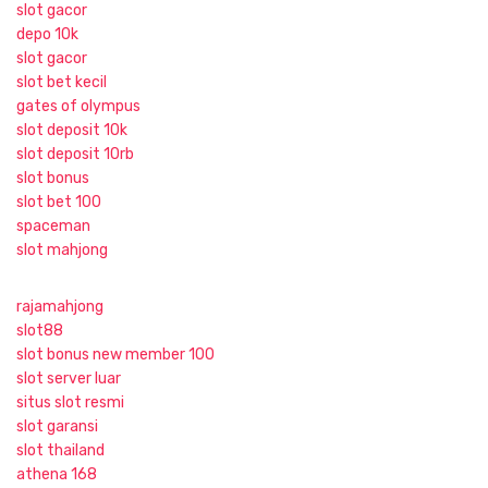
slot gacor
depo 10k
slot gacor
slot bet kecil
gates of olympus
slot deposit 10k
slot deposit 10rb
slot bonus
slot bet 100
spaceman
slot mahjong
rajamahjong
slot88
slot bonus new member 100
slot server luar
situs slot resmi
slot garansi
slot thailand
athena 168