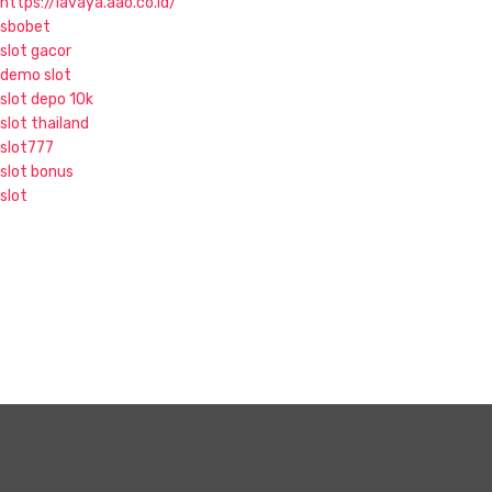
https://lavaya.aao.co.id/
sbobet
slot gacor
demo slot
slot depo 10k
slot thailand
slot777
slot bonus
slot
S
k
i
p
t
o
c
o
n
t
e
n