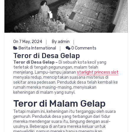
On 7 May, 2024
By admin
Berita International
0 Comments
Teror di Desa Gelap
Teror di Desa Gelap –
Di sebuah kota kecil yang
terletak di tengah pegunungan, malam telah
menjelang. Lampu-lampu jalanan
starlight princess slot
menyala redup, menciptakan suasana misterius di
sekitar area pedesaan. Penduduk desa telah kembali ke
rumah mereka masing-masing, menyisakan
keheningan di malam yang sunyi.
Teror di Malam Gelap
Tetapi malam ini, keheningan itu terganggu oleh suara
gemuruh. Penduduk desa yang terbangun dari tidur
mereka mendengar suara itu, bingung dengan asal-
usulnya. Beberapa di antara mereka keluar untuk
menyelidiki, namun mereka hanya menemukan