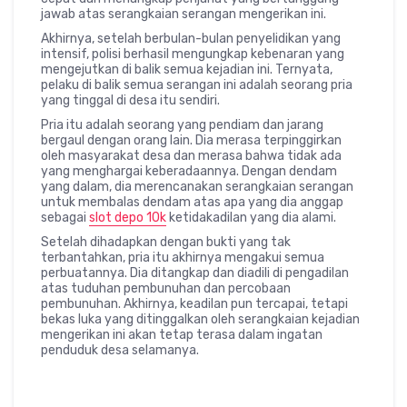
jawab atas serangkaian serangan mengerikan ini.
Akhirnya, setelah berbulan-bulan penyelidikan yang
intensif, polisi berhasil mengungkap kebenaran yang
mengejutkan di balik semua kejadian ini. Ternyata,
pelaku di balik semua serangan ini adalah seorang pria
yang tinggal di desa itu sendiri.
Pria itu adalah seorang yang pendiam dan jarang
bergaul dengan orang lain. Dia merasa terpinggirkan
oleh masyarakat desa dan merasa bahwa tidak ada
yang menghargai keberadaannya. Dengan dendam
yang dalam, dia merencanakan serangkaian serangan
untuk membalas dendam atas apa yang dia anggap
sebagai
slot depo 10k
ketidakadilan yang dia alami.
Setelah dihadapkan dengan bukti yang tak
terbantahkan, pria itu akhirnya mengakui semua
perbuatannya. Dia ditangkap dan diadili di pengadilan
atas tuduhan pembunuhan dan percobaan
pembunuhan. Akhirnya, keadilan pun tercapai, tetapi
bekas luka yang ditinggalkan oleh serangkaian kejadian
mengerikan ini akan tetap terasa dalam ingatan
penduduk desa selamanya.