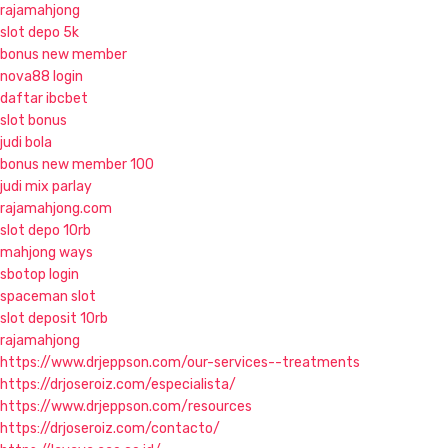
rajamahjong
slot depo 5k
bonus new member
nova88 login
daftar ibcbet
slot bonus
judi bola
bonus new member 100
judi mix parlay
rajamahjong.com
slot depo 10rb
mahjong ways
sbotop login
spaceman slot
slot deposit 10rb
rajamahjong
https://www.drjeppson.com/our-services--treatments
https://drjoseroiz.com/especialista/
https://www.drjeppson.com/resources
https://drjoseroiz.com/contacto/