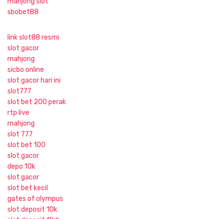
mahjong slot
sbobet88
link slot88 resmi
slot gacor
mahjong
sicbo online
slot gacor hari ini
slot777
slot bet 200 perak
rtp live
mahjong
slot 777
slot bet 100
slot gacor
depo 10k
slot gacor
slot bet kecil
gates of olympus
slot deposit 10k